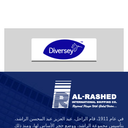
في عام 1911، قام الراحل، عبد العزيز عبد المحسن الراشد،
بتأسيس مجموعة الراشد، ووضع حجر الأساس لها، ومنذ ذلك