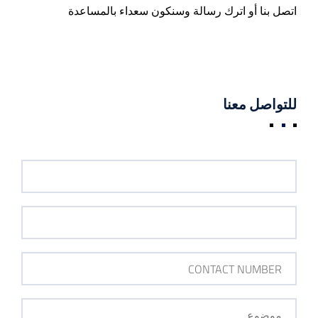
اتصل بنا أو اترك رسالة وسنكون سعداء بالمساعدة
‫‫للتو‬‫اصل‬ ‫معنا‬‬