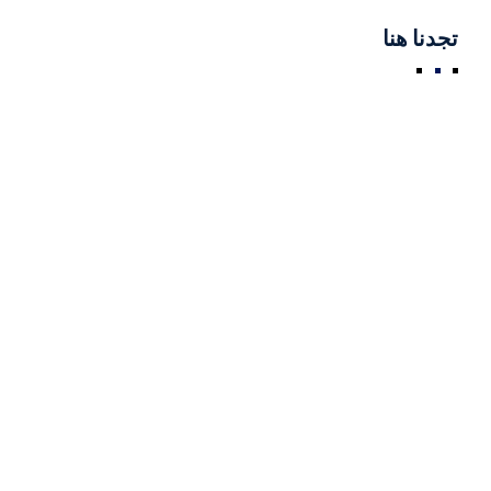
‫تجدنا‬ ‫هنا‬